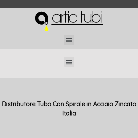
Localizzatori di Tubi Interrati Professionali
Distributore Tubo Con Spirale in Acciaio Zincato
Italia