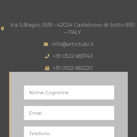
Via S.Biagio, 51/B – 42024 Castelnovo di Sotto (RE)
– ITALY
info@artictubi.it
+39 0522 683743
+39 0522 682220