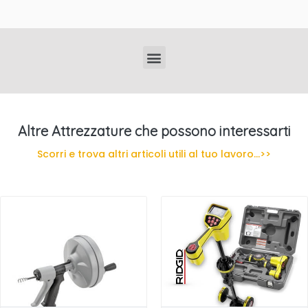
Localizzatori di Tubi Interrati Professionali
Altre Attrezzature che possono interessarti
Scorri e trova altri articoli utili al tuo lavoro...>>