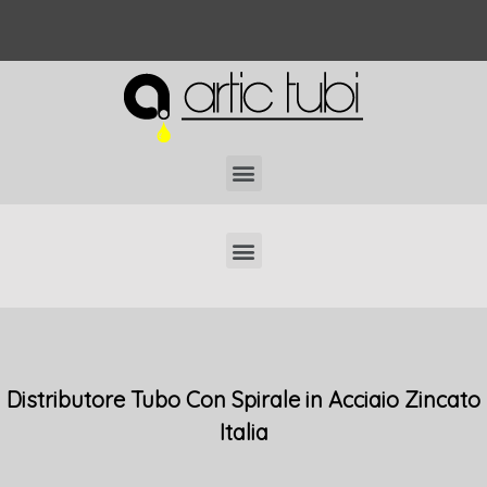
Localizzatori di Tubi Interrati Professionali
Distributore Tubo Con Spirale in Acciaio Zincato
Italia