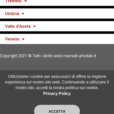
Trentino
Umbria
Valle d’Aosta
Veneto
Copyright 2021 © Tutti i diritti sono riservati artictubi.it
Utilizziamo i cookie per assicurarci di offrire la migliore
in collaborazione con:
io
Spurgo
|
Autospurgo
esperienza sul nostro sito web. Continuando a utilizzare il
city
|
Autospurgo Italia
|
Bonifica Cisterne
|
nostro sito, accetti la nostra politica sui cookie.
Privacy Policy
ACCETTA