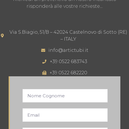
risponderà alle vostre richieste…
Via S.Biagio, 51/B – 42024 Castelnovo di Sotto (RE)
– ITALY
info@artictubi.it
+39 0522 683743
+39 0522 682220