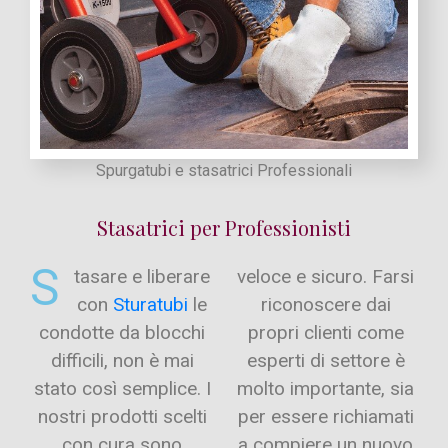
Spurgatubi e stasatrici Professionali
Stasatrici per Professionisti
S
tasare e liberare
veloce e sicuro. Farsi
con
Sturatubi
le
riconoscere dai
condotte da blocchi
propri clienti come
difficili, non è mai
esperti di settore è
stato così semplice. I
molto importante, sia
nostri prodotti scelti
per essere richiamati
con cura sono
a compiere un nuovo