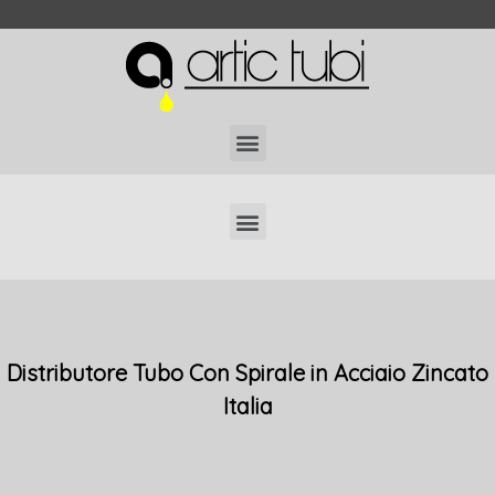
Localizzatori di Tubi Interrati Professionali
Distributore Tubo Con Spirale in Acciaio Zincato
Italia