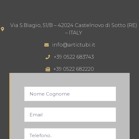
Via S.Biagio, 51/B – 42024 Castelnovo di Sotto (RE)
– ITALY
info@artictubi.it
+39 0522 683743
+39 0522 682220