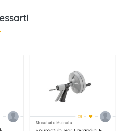
essarti
>
Stasatori a Mulinello
O
ck
Spurgatubi Per Lavandini E
P