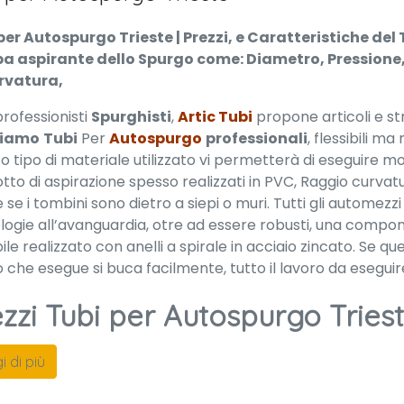
per Autospurgo Trieste | Prezzi, e Caratteristiche del
 aspirante dello Spurgo come: Diametro, Pressione,
rvatura,
 professionisti
Spurghisti
,
Artic Tubi
propone articoli e s
iamo
Tubi
Per
Autospurgo
professionali
, flessibili m
 tipo di materiale utilizzato vi permetterà di eseguire mo
tto di aspirazione spesso realizzati in PVC, Raggio curvat
se i tombini sono dietro a siepi o muri. Tutti gli automez
logie all’avanguardia, otre ad essere robusti, una compo
bile realizzato con anelli a spirale in acciaio zincato. S
o che esegue si buca facilmente, tutto il lavoro da esegui
zzi Tubi per Autospurgo Tries
i di più