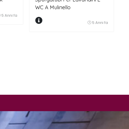
WC A Mulinello
O
5 Anni fa
5 Anni fa