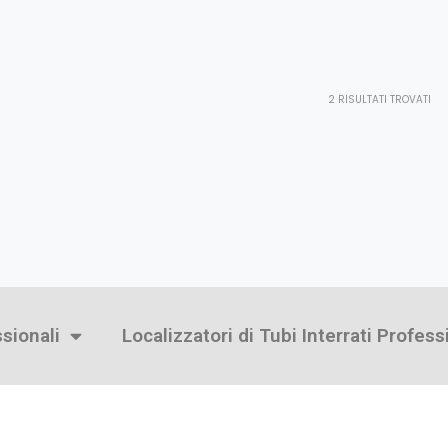
2
RISULTATI TROVATI
ssionali
Localizzatori di Tubi Interrati Profess