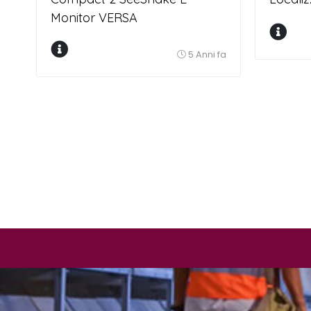
Monitor VERSA
fa
5 Anni fa