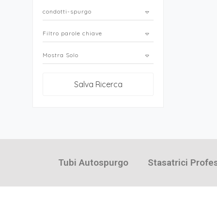
condotti-spurgo
Filtro parole chiave
Mostra Solo
Salva Ricerca
Tubi Autospurgo
Stasatrici Profe