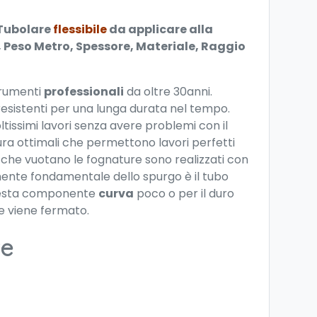
 Tubolare
flessibile
da applicare alla
 Peso Metro, Spessore, Materiale, Raggio
trumenti
professionali
da oltre 30anni.
a resistenti per una lunga durata nel tempo.
ltissimi lavori senza avere problemi con il
ura ottimali che permettono lavori perfetti
zi che vuotano le fognature sono realizzati con
nente fondamentale dello spurgo è il tubo
e questa componente
curva
poco o per il duro
re viene fermato.
te