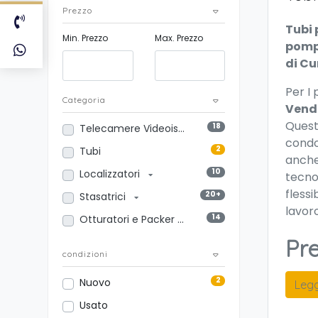
Prezzo
Tubi 
Min. Prezzo
Max. Prezzo
pompa
di Cu
P
er I
Categoria
Vend
Questo
18
Telecamere Videoispezione
condo
2
Tubi
anche 
10
Localizzatori
tecno
flessi
20+
Stasatrici
lavor
14
Otturatori e Packer
Pre
condizioni
2
Nuovo
Legg
Usato