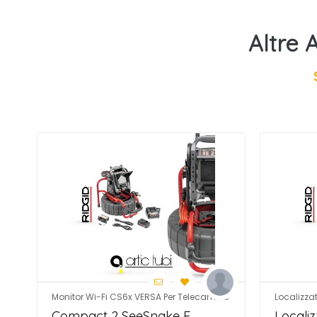
Altre 
Monitor Wi-Fi CS6x VERSA Per Telecamere
Localizzat
Compact 2 SeeSnake E
Locali