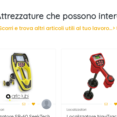
Attrezzature che possono inter
Scorri e trova altri articoli utili al tuo lavoro...>
ori
Localizzatori
zzatore SR-60 SeekTech
Localizzatore NaviTra