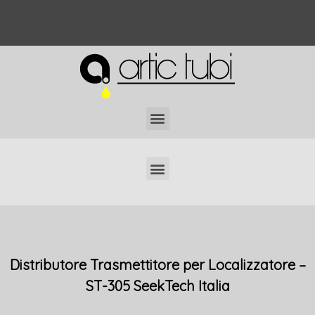
Localizzatori di Tubi Interrati Professionali
Distributore Trasmettitore per Localizzatore –
ST-305 SeekTech Italia