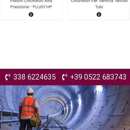
Palloni Otturatori Alta
Otturatori Per Verifica Tenuta
Pressione - PLUGY HP
Tubi
338 6224635
+39 0522 683743