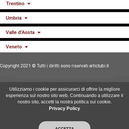
Trentino
Umbria
Valle d’Aosta
Veneto
Copyright 2021 © Tutti i diritti sono riservati artictubi.it
Utilizziamo i cookie per assicurarci di offrire la migliore
in collaborazione con:
io
Spurgo
|
Autospurgo
esperienza sul nostro sito web. Continuando a utilizzare il
city
|
Autospurgo Italia
|
Bonifica Cisterne
|
nostro sito, accetti la nostra politica sui cookie.
Privacy Policy
ACCETTA