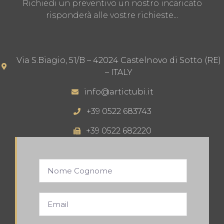
Richiedi un preventivo un nostro incaricato
risponderà alle vostre richieste…
Via S.Biagio, 51/B – 42024 Castelnovo di Sotto (RE)
– ITALY
info@artictubi.it
+39 0522 683743
+39 0522 682220