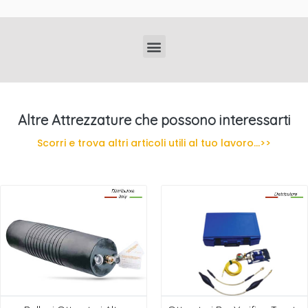
Localizzatori di Tubi Interrati Professionali
Altre Attrezzature che possono interessarti
Scorri e trova altri articoli utili al tuo lavoro...>>