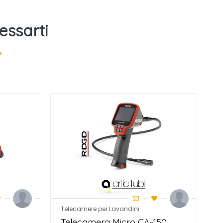
essarti
>
Telecamere per Lavandini
L
Telecamera Micro CA-150
L