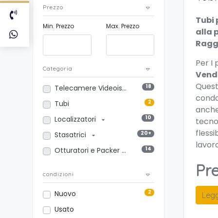
Prezzo
Tubi 
Min. Prezzo
Max. Prezzo
alla 
Ragg
P
er I
Categoria
Vend
Questo
18
Telecamere Videoispezione
condo
2
Tubi
anche 
10
Localizzatori
tecno
flessi
20+
Stasatrici
lavor
14
Otturatori e Packer
Pr
condizioni
2
Nuovo
Legg
Usato