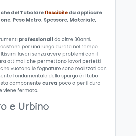
tiche del Tubolare
flessibile
da applicare
one, Peso Metro, Spessore, Materiale,
trumenti
professionali
da oltre 30anni.
a resistenti per una lunga durata nel tempo.
ltissimi lavori senza avere problemi con il
ura ottimali che permettono lavori perfetti
zi che vuotano le fognature sono realizzati con
nente fondamentale dello spurgo è il tubo
e questa componente
curva
poco o per il duro
re viene fermato.
ro e Urbino