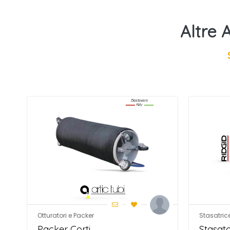
Altre 
Otturatori e Packer
Stasatric
Packer Corti
Stasat