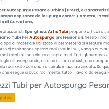
per Autospurgo Pesaro e Urbino | Prezzi, e Caratteris
pompa aspirante dello Spurgo come: Diametro, Pressi
io di Curvatura,
 professionisti
Spurghisti
,
Artic Tubi
propone articoli e s
iamo
Tubi
Per
Autospurgo
professionali
, flessibili m
 tipo di materiale utilizzato vi permetterà di eseguire mo
tto di aspirazione spesso realizzati in PVC, Raggio curvat
se i tombini sono dietro a siepi o muri. Tutti gli automez
logie all’avanguardia, otre ad essere robusti, una compo
bile realizzato con anelli a spirale in acciaio zincato. S
o che esegue si buca facilmente, tutto il lavoro da esegui
ezzi Tubi per Autospurgo Pesa
i di più