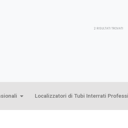
2
RISULTATI TROVATI
ssionali
Localizzatori di Tubi Interrati Profess