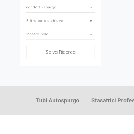
condotti-spurgo
Filtro parole chiave
Mostra Solo
Salva Ricerca
Tubi Autospurgo
Stasatrici Profe