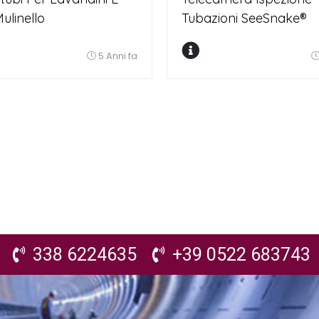
ulinello
Tubazioni SeeSnake®
MicroDrain™
5 Anni fa
338 6224635
+39 0522 683743