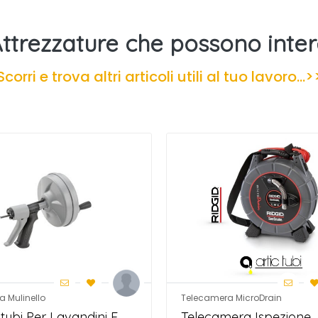
Attrezzature che possono inter
Scorri e trova altri articoli utili al tuo lavoro...>
a Mulinello
Telecamera MicroDrain
tubi Per Lavandini E
Telecamera Ispezione