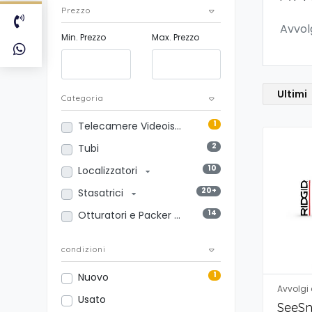
Prezzo
Avvol
Min. Prezzo
Max. Prezzo
Ultimi
Categoria
1
Telecamere Videoispezione
2
Tubi
10
Localizzatori
20+
Stasatrici
14
Otturatori e Packer
condizioni
1
Nuovo
Avvolgi
Usato
SeeSn