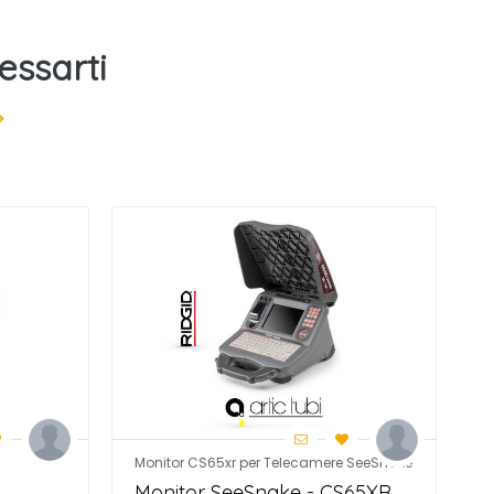
essarti
>
Monitor CS65xr per Telecamere SeeSnake
L
Monitor SeeSnake - CS65XR
T