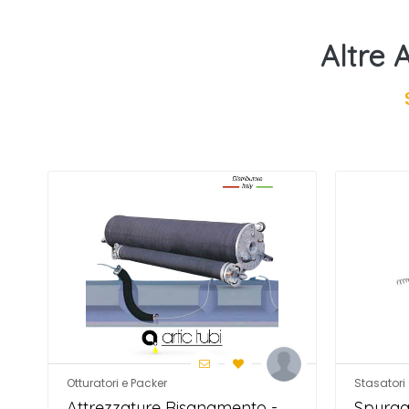
Altre 
Otturatori e Packer
Stasatori 
Attrezzature Risanamento -
Spurga