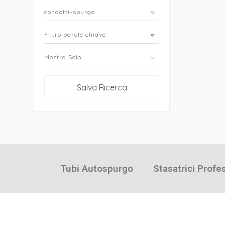
condotti-spurgo
Filtro parole chiave
Mostra Solo
Salva Ricerca
Tubi Autospurgo
Stasatrici Profe