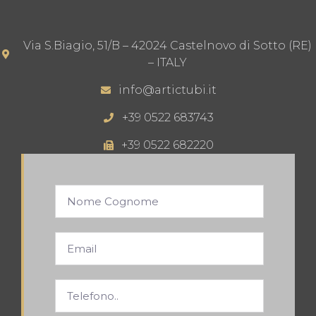
Via S.Biagio, 51/B – 42024 Castelnovo di Sotto (RE)
– ITALY
info@artictubi.it
+39 0522 683743
+39 0522 682220