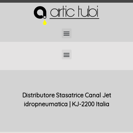
Localizzatori di Tubi Interrati Professionali
Distributore Stasatrice Canal Jet
idropneumatica | KJ-2200 Italia