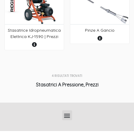
Stasatrice Idropneumatica
Pinze A Gancio
Elettrica KJ-1590 | Prezzi
4
RISULTATI TROVATI
Stasatrici A Pressione, Prezzi
Localizzatori di Tubi Interrati Professionali