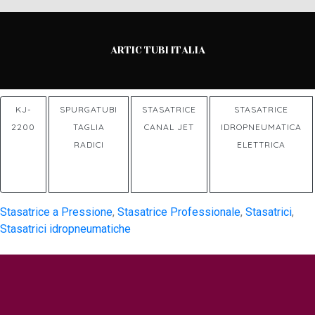
ARTIC TUBI ITALIA
KJ-
SPURGATUBI
STASATRICE
STASATRICE
2200
TAGLIA
CANAL JET
IDROPNEUMATICA
RADICI
ELETTRICA
Stasatrice a Pressione
,
Stasatrice Professionale
,
Stasatrici
,
Stasatrici idropneumatiche